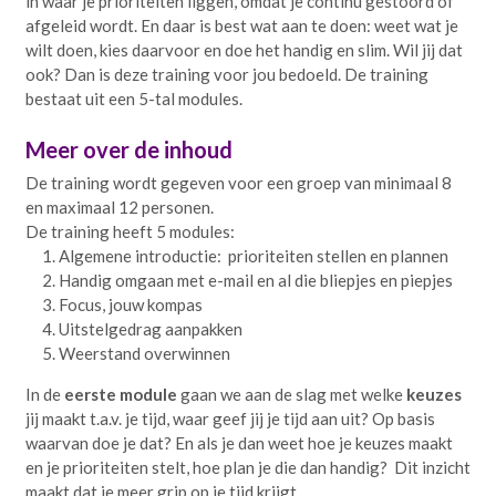
in waar je prioriteiten liggen, omdat je continu gestoord of
afgeleid wordt. En daar is best wat aan te doen: weet wat je
wilt doen, kies daarvoor en doe het handig en slim. Wil jij dat
ook? Dan is deze training voor jou bedoeld. De training
bestaat uit een 5-tal modules.
Meer over de inhoud
De training wordt gegeven voor een groep van minimaal 8
en maximaal 12 personen.
De training heeft 5 modules:
Algemene introductie: prioriteiten stellen en plannen
Handig omgaan met e-mail en al die bliepjes en piepjes
Focus, jouw kompas
Uitstelgedrag aanpakken
Weerstand overwinnen
In de
eerste module
gaan we aan de slag met welke
keuzes
jij maakt t.a.v. je tijd, waar geef jij je tijd aan uit? Op basis
waarvan doe je dat? En als je dan weet hoe je keuzes maakt
en je prioriteiten stelt, hoe plan je die dan handig? Dit inzicht
maakt dat je meer grip op je tijd krijgt.