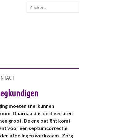
ONTACT
leegkundigen
ging moeten snel kunnen
room. Daarnaast is de diversiteit
en groot. De ene patiënt komt
iënt voor een septumcorrectie.
nden afdelingen werkzaam . Zorg